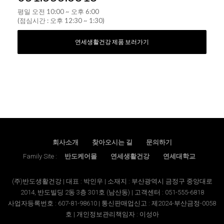
평일 오전 10:00 ~ 오후 6:00
(점심시간 : 오후 12:30 ~ 1:30)
연세생활건강 제품 보러가기
회사소개
찾아오시는 길
문의하기
Family Site :
반도케어몰
연세생활건강
연세대학교
(주)반도생활건강 | 대표 : 박인우 | 소재지 : 부산광역시 금정구 중앙대로
2014, 반도빌딩 2동 3층 301호 (남산동) | 고객센터 : 051-555-6818
사업자등록번호 : 607-81-98610 | 통신판매업신고 : 제2024-부산금정-0058
호 | 개인정보관리책임자 : 이성아