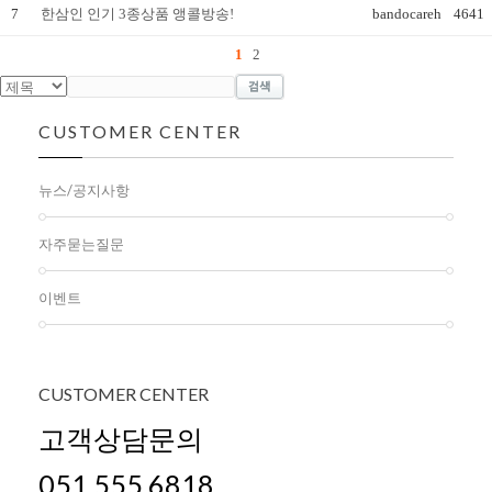
7
한삼인 인기 3종상품 앵콜방송!
bandocareh
4641
1
2
CUSTOMER CENTER
뉴스/공지사항
자주묻는질문
이벤트
CUSTOMER
CENTER
고객상담문의
051.555.6818