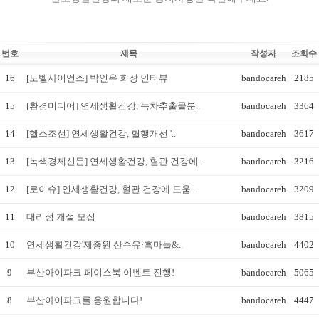
번호
제목
작성자
조회수
16
[노벨사이언스] 박인우 회장 인터뷰
bandocareh
2185
15
[환경미디어] 연세생활건강, 녹차추출물분..
bandocareh
3364
14
[헬스조선] 연세생활건강, 혈행개선 '..
bandocareh
3617
13
[녹색경제신문] 연세생활건강, 혈관 건강에..
bandocareh
3216
12
[로이슈] 연세생활건강, 혈관 건강에 도움..
bandocareh
3209
11
대리점 개설 모집
bandocareh
3815
10
연세생활건강'제중원 산수유·흑마늘&..
bandocareh
4402
9
부산아이파크 페이스북 이벤트 진행!
bandocareh
5065
8
부산아이파크를 응원합니다!
bandocareh
4447